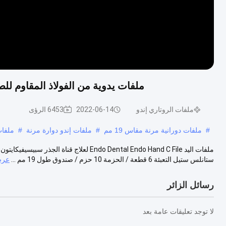
ملفات يدوية من الفولاذ المقاوم للصدأ للأسنان Super C ، 6 قطع / ح
ملفات الروتاري إندو
2022-06-14
6453 الرؤى
#
ملفات دورانية مرنة مقاس 19 مم
#
ملفات إندو دوارة مرنة
#
ملفات لُ
ملفات اليد Endo Dental Endo Hand C File ل
ستانلس ستيل التعبئة 6 قطعة / الحزمة 10 حزم / صندوق طول 19 مم ...
عرض
رسائل الزائر
لا توجد تعليقات عامة بعد