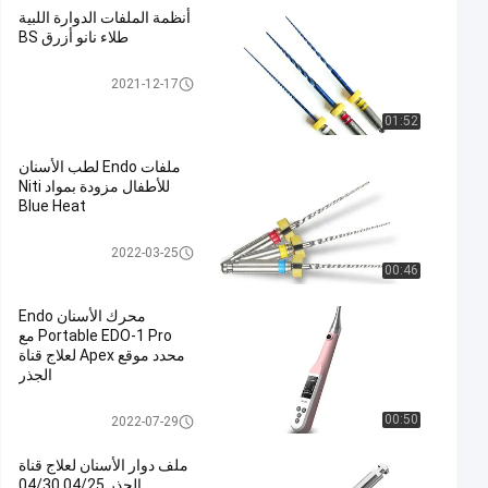
أنظمة الملفات الدوارة اللبية
طلاء نانو أزرق BS
ملفات الروتاري إندو
2021-12-17
01:52
ملفات Endo لطب الأسنان
للأطفال مزودة بمواد Niti
Blue Heat
ملفات الروتاري إندو
2022-03-25
00:46
محرك الأسنان Endo
Portable EDO-1 Pro مع
محدد موقع Apex لعلاج قناة
الجذر
ملفات الروتاري إندو
00:50
2022-07-29
ملف دوار الأسنان لعلاج قناة
الجذر 04/25 04/30