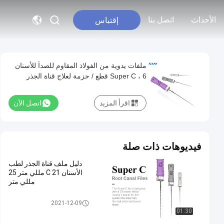
الأحداث
اتصل بنا
إقتباس
ملفات يدوية من الفولاذ المقاوم للصدأ للأسنان
Super C ، 6 قطع / حزمة لعلاج قناة الجذر
اقرأ المزيد
اتصل الآن
فيديوهات ذات صلة
دليل ملف قناة الجذر لطب
الأسنان C 21 مللي متر 25
مللي متر
ملفات الروتاري إندو
2021-12-09
01:30