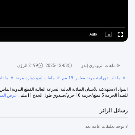
Auto
Picture-
Fullscreen
in-
Picture
ملفات الروتاري إندو
2025-12-03
2199 الرؤى
#
ملفات دورانية مرنة مقاس 19 مم
#
ملفات إندو دوارة مرنة
#
ملفات لُ
المواد الاستهلاكية للأسنان الصلابة العالية السرعة العالية القطع اليدوية ال
للصدأ الحزمة 5 قطع/حزمة 10 حزم/صندوق طول الجذع 11ملم...
عرض المز
رسائل الزائر
لا توجد تعليقات عامة بعد