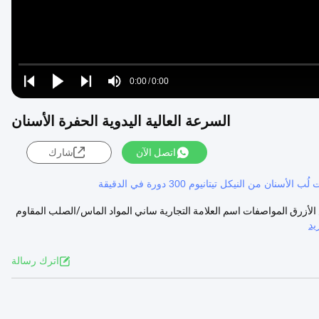
Loaded
:
0%
0:00
/
0:00
Play
Play
Play
Mute
Current
Duration
next
next
السرعة العالية اليدوية الحفرة الأسنان
Time
اتصل الآن
شارك
ب الأسنان من النيكل تيتانيوم 300 دورة في الدقيقة
ماس الأزرق المواصفات اسم العلامة التجارية ساني المواد الماس/الصلب المقاوم
يد
اترك رسالة