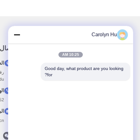
Carolyn Hu
رابط سريع
اتصال
10:25 AM
المنزل
ال
Good day, what product are you looking 
حولنا
for?
gdu
المنتجات
ال
أخبار
52
القضايا
الب
اتصل بنا
cn