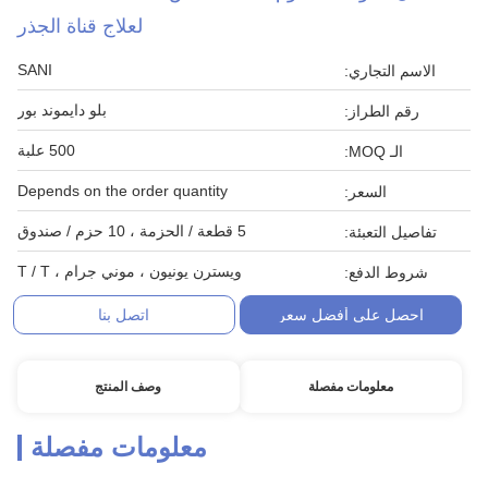
لعلاج قناة الجذر
SANI
الاسم التجاري:
بلو دايموند بور
رقم الطراز:
500 علبة
الـ MOQ:
Depends on the order quantity
السعر:
5 قطعة / الحزمة ، 10 حزم / صندوق
تفاصيل التعبئة:
ويسترن يونيون ، موني جرام ، T / T
شروط الدفع:
احصل على أفضل سعر
اتصل بنا
معلومات مفصلة
وصف المنتج
معلومات مفصلة