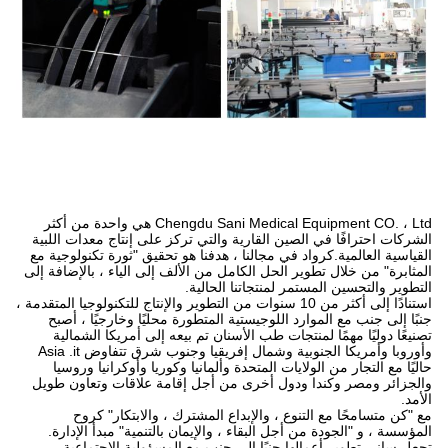
Chengdu Sani Medical Equipment CO. ، Ltd هي واحدة من أكثر
الشركات احترافًا في الصين القارية والتي تركز على إنتاج معدات اللبية
القياسية العالمية.كرواد في مجالنا ، هدفنا هو تحقيق "ثورة تكنولوجية مع
المثابرة" من خلال تطوير الحل الكامل من الألف إلى الياء ، بالإضافة إلى
التطوير والتحسين المستمر لمنتجاتنا الحالية.
استنادًا إلى أكثر من 10 سنوات من التطوير والإنتاج للتكنولوجيا المتقدمة ،
جنبًا إلى جنب مع الموارد اللوجيستية المتطورة محليًا وخارجيًا ، أصبح
تصنيعًا دوليًا مهمًا لمنتجات طب الأسنان تم بيعه إلى أمريكا الشمالية
وأوروبا وأمريكا الجنوبية وشمال إفريقيا وجنوب شرق تتفاوض Asia .it
حاليًا مع التجار من الولايات المتحدة وألمانيا وكوريا وأوكرانيا وروسيا
والجزائر ومصر وكندا ودول أخرى من أجل إقامة علاقات وتعاون طويل
الأمد.
مع "كن متسامحًا مع التنوع ، والإبداع المشترك ، والابتكار" كروح
المؤسسة ، و "الجودة من أجل البقاء ، والإيمان بالتنمية" مبدأ الإدارة.
تجعل ساني تطوير أعمالها جنبًا إلى جنب مع المسؤولية الاجتماعية