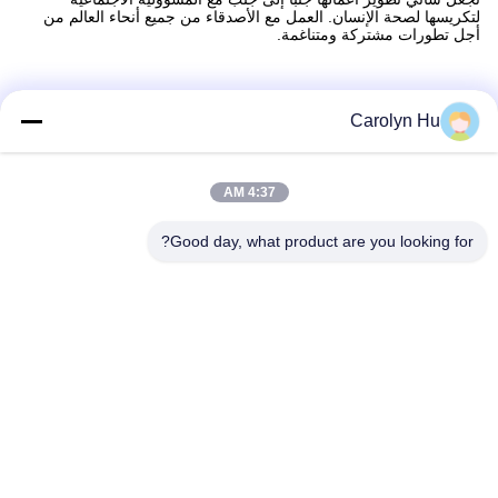
لتكريسها لصحة الإنسان. العمل مع الأصدقاء من جميع أنحاء العالم من
أجل تطورات مشتركة ومتناغمة.
Carolyn Hu
التعليمات
4:37 AM
س: هل تقبل أوامر تصنيع المعدات الأصلية؟
ج: نعم ، يمكنك تقديم طلب OEM و ODM.في الواقع ، معظم طلباتنا هي
Good day, what product are you looking for?
أوامر تصنيع المعدات الأصلية مع علامات تجارية مخصصة ، ونحن نفخر
مورد للعديد من العلامات التجارية الشهيرة في الصناعة.
س: كيف يمكنني اختبار الجودة؟
ج: نرحب بك للحصول على عينات منا واختبارها ، فكل عملائنا راضون جدًا
عن الجودة التي يصنعونها
يعلق على أنه وفقًا للاختبار ، فإن جودتنا متفوقة ومع منتجاتنا لديهم
شكاوى منخفضة جدًا.
س: ما هي شروط وطرق الدفع الخاصة بك؟
ج: نحن نقبل الدفع بنسبة 100٪ فقط قبل التسليم.عادةً ما يتم قبول جميع
التحويلات المصرفية عبر T / T و Western Union و Moneygram.
س: كيف تقوم بشحن البضائع؟
ج: نحن ماهرون جدًا في ترتيب النقل بحراً وجواً وبواسطة البريد السريع ،
فنحن نشحن كثيرًا ولدينا سلعة
معدل الخصم لك.كما يمكننا الشحن إلى وكيل الشحن الخاص بك إذا
أشرت إلى واحد.