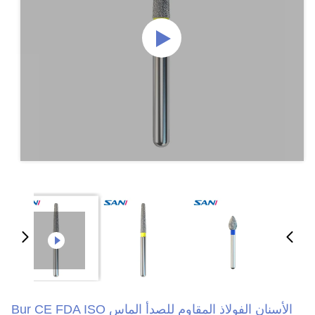
الأسنان الفولاذ المقاوم للصدأ الماس Bur CE FDA ISO