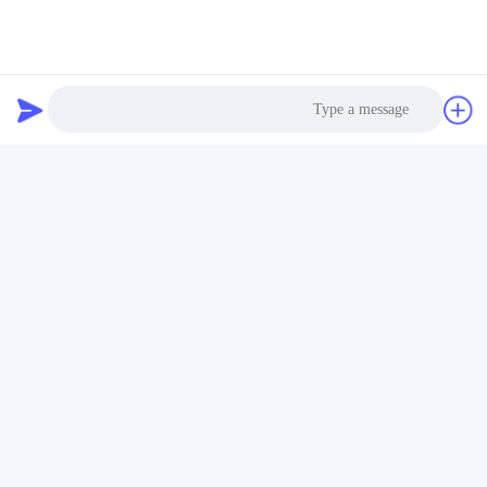
معلومات الاتصال
الاتصال: كارولين هو
واتس اب / هاتف: +86 18782084609
Photo
Wechat: كارولينك
Video Call
بريد الالكتروني:
Carolyn@sanimedical.cn
Audio Call
إضافة المكتب: 2204 ، بلوك أ ، ساحة أوكس ، 666 جينتشنغ أفينيو ،
منطقة التكنولوجيا العالية ، تشنغدو ، الصين
العلامات:
أزيز الماس الأسنان OEM
أزيز الأسنان الفولاذ المقاوم للصدأ 11 مم