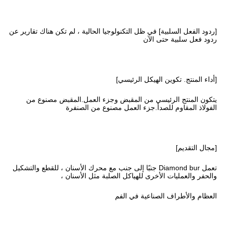
[ردود الفعل السلبية] في ظل التكنولوجيا الحالية ، لم تكن هناك تقارير عن
ردود فعل سلبية حتى الآن
[أداء المنتج. تكوين الهيكل الرئيسي]
يتكون المنتج الرئيسي من المقبض وجزء العمل.المقبض مصنوع من
الفولاذ المقاوم للصدأ.جزء العمل مصنوع من الصنفرة
[مجال التقديم]
تعمل Diamond bur جنبًا إلى جنب مع محرك الأسنان ، للقطع والتشكيل
والحفر والعمليات الأخرى للهياكل الصلبة مثل الأسنان ،
العظام والأطراف الصناعية في الفم