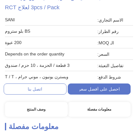
3pcs / Pack لعلاج RCT
SANI
الاسم التجاري:
BS بلو ستروم
رقم الطراز:
200 عبوة
الـ MOQ:
Depends on the order quantity
السعر:
3 قطعة / الحزمة ، 10 حزم / صندوق
تفاصيل التعبئة:
ويسترن يونيون ، موني جرام ، T / T
شروط الدفع:
احصل على أفضل سعر
اتصل بنا
معلومات مفصلة
وصف المنتج
معلومات مفصلة