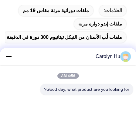
العلامات:
ملفات دورانية مرنة مقاس 19 مم
ملفات إندو دوارة مرنة
ملفات لُب الأسنان من النيكل تيتانيوم 300 دورة في الدقيقة
Carolyn Hu
اتصال سريع
4:56 AM
العنوان
Good day, what product are you looking for?
رقم 2204 ، المبنى A ، ساحة AUX رقم 666 Jincheng Avenue ،
Gaoxin District ، Chengdu ، الصين.
الهاتف
86-28-83361652