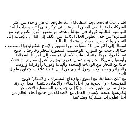
Chengdu Sani Medical Equipment CO. ، Ltd هي واحدة من أكثر
الشركات احترافًا في الصين القارية والتي تركز على إنتاج معدات اللبية
القياسية العالمية.كرواد في مجالنا ، هدفنا هو تحقيق "ثورة تكنولوجية مع
المثابرة" من خلال تطوير الحل الكامل من الألف إلى الياء ، بالإضافة إلى
التطوير والتحسين المستمر لمنتجاتنا الحالية.
استنادًا إلى أكثر من 10 سنوات من التطوير والإنتاج للتكنولوجيا المتقدمة ،
جنبًا إلى جنب مع الموارد اللوجيستية المتطورة محليًا وخارجيًا ، أصبح
تصنيعًا دوليًا مهمًا لمنتجات طب الأسنان تم بيعه إلى أمريكا الشمالية
وأوروبا وأمريكا الجنوبية وشمال إفريقيا وجنوب شرق تتفاوض Asia .it
حاليًا مع التجار من الولايات المتحدة وألمانيا وكوريا وأوكرانيا وروسيا
والجزائر ومصر وكندا ودول أخرى من أجل إقامة علاقات وتعاون طويل
الأمد.
مع "كن متسامحًا مع التنوع ، والإبداع المشترك ، والابتكار" كروح
المؤسسة ، و "الجودة من أجل البقاء ، والإيمان بالتنمية" مبدأ الإدارة.
تجعل ساني تطوير أعمالها جنبًا إلى جنب مع المسؤولية الاجتماعية
لتكريسها لصحة الإنسان. العمل مع الأصدقاء من جميع أنحاء العالم من
أجل تطويرات مشتركة ومتناغمة.