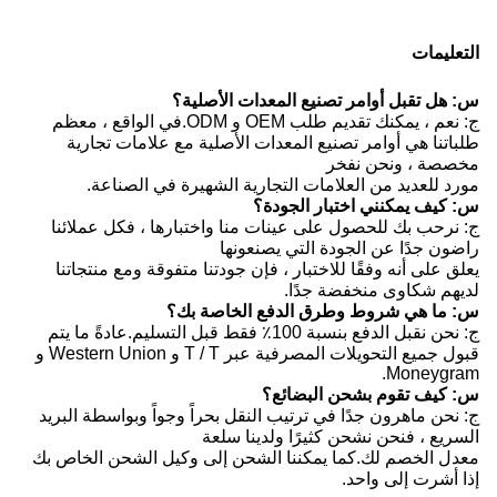
التعليمات
س: هل تقبل أوامر تصنيع المعدات الأصلية؟
ج: نعم ، يمكنك تقديم طلب OEM و ODM.في الواقع ، معظم
طلباتنا هي أوامر تصنيع المعدات الأصلية مع علامات تجارية
مخصصة ، ونحن نفخر
مورد للعديد من العلامات التجارية الشهيرة في الصناعة.
س: كيف يمكنني اختبار الجودة؟
ج: نرحب بك للحصول على عينات منا واختبارها ، فكل عملائنا
راضون جدًا عن الجودة التي يصنعونها
يعلق على أنه وفقًا للاختبار ، فإن جودتنا متفوقة ومع منتجاتنا
لديهم شكاوى منخفضة جدًا.
س: ما هي شروط وطرق الدفع الخاصة بك؟
ج: نحن نقبل الدفع بنسبة 100٪ فقط قبل التسليم.عادةً ما يتم
قبول جميع التحويلات المصرفية عبر T / T و Western Union و
Moneygram.
س: كيف تقوم بشحن البضائع؟
ج: نحن ماهرون جدًا في ترتيب النقل بحراً وجواً وبواسطة البريد
السريع ، فنحن نشحن كثيرًا ولدينا سلعة
معدل الخصم لك.كما يمكننا الشحن إلى وكيل الشحن الخاص بك
إذا أشرت إلى واحد.