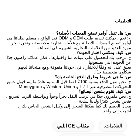
التعليمات
س: هل تقبل أوامر تصنيع المعدات الأصلية؟
ج: نعم ، يمكنك تقديم طلب OEM و ODM.في الواقع ، معظم طلباتنا هي
أوامر تصنيع المعدات الأصلية مع علامات تجارية مخصصة ، ونحن نفخر
مورد للعديد من العلامات التجارية الشهيرة في الصناعة.
س: كيف يمكنني اختبار الجودة؟
ج: نرحب بك للحصول على عينات منا واختبارها ، فكل عملائنا راضون جدًا
عن الجودة التي يصنعونها
يعلق على أنه وفقًا للاختبار ، فإن جودتنا متفوقة ومع منتجاتنا لديهم
شكاوى منخفضة جدًا.
س: ما هي شروط وطرق الدفع الخاصة بك؟
ج: نحن نقبل الدفع بنسبة 100٪ فقط قبل التسليم.عادةً ما يتم قبول جميع
التحويلات المصرفية عبر T / T و Western Union و Moneygram.
س: كيف تقوم بشحن البضائع؟
ج: نحن ماهرون جدًا في ترتيب النقل بحراً وجواً وبواسطة البريد السريع ،
فنحن نشحن كثيرًا ولدينا سلعة
معدل الخصم لك.كما يمكننا الشحن إلى وكيل الشحن الخاص بك إذا
أشرت إلى واحد.
العلامات:
مثقاب CE اللبي