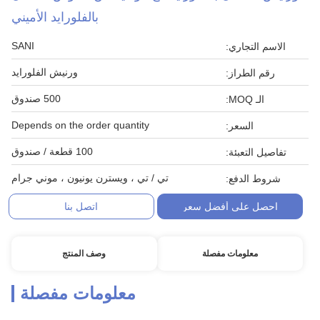
بالفلورايد الأميني
SANI
الاسم التجاري:
ورنيش الفلورايد
رقم الطراز:
500 صندوق
الـ MOQ:
Depends on the order quantity
السعر:
100 قطعة / صندوق
تفاصيل التعبئة:
تي / تي ، ويسترن يونيون ، موني جرام
شروط الدفع:
احصل على أفضل سعر
اتصل بنا
معلومات مفصلة
وصف المنتج
معلومات مفصلة