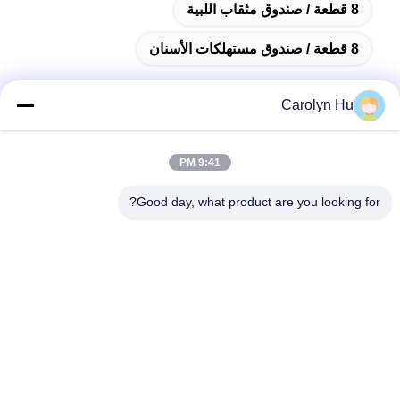
8 قطعة / صندوق مثقاب اللبية
8 قطعة / صندوق مستهلكات الأسنان
Carolyn Hu
اتصال سريع
9:41 PM
العنوان
Good day, what product are you looking for?
رقم 2204 ، المبنى A ، ساحة AUX رقم 666 Jincheng Avenue ،
Gaoxin District ، Chengdu ، الصين.
الهاتف
86-28-83361652
البريد الإلكتروني
Carolyn@sanimedical.cn