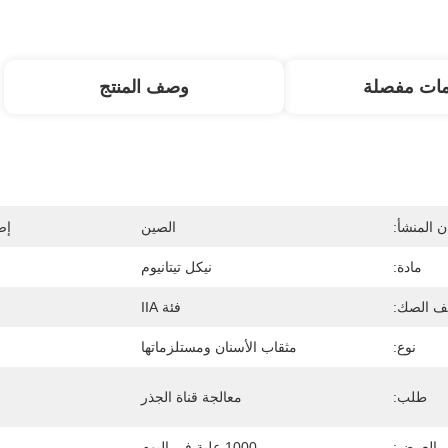
مات مفصلة
وصف المنتج
 المنشأ:
الصين
إص
مادة:
نيكل تيتانيوم
ف الصك:
فئة IIA
نوع:
مثقاب الأسنان ومستلزماتها
طلب:
معالجة قناة الجذر
ى العرض:
1000 علبة في اليوم