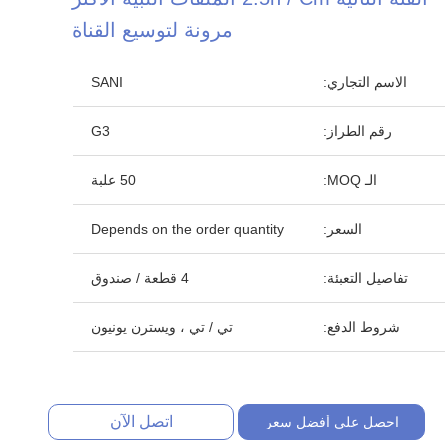
مرونة لتوسيع القناة
الاسم التجاري:
SANI
رقم الطراز:
G3
الـ MOQ:
50 علبة
السعر:
Depends on the order quantity
تفاصيل التعبئة:
4 قطعة / صندوق
شروط الدفع:
تي / تي ، ويسترن يونيون
اتصل الآن
احصل على أفضل سعر