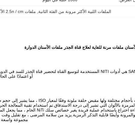
الملفات اللبية الأكثر مرونة من الفئة الثانية
, 
ملفات 2.5n / cm الأكثر مرونة
 الأسنان ملفات مرنة للغاية لعلاج قناة الجذر ملفات الأسنان الدوارة
الملفات الدوارة SANI G3 هي أدوات NITI المستخدمة لتوسيع القناة لتحضير قناة الجذر للسد ف
أو اعتمادًا على الحا
تتوفر الملفات بأحجام مختلفة ولها مقبض حلقة ملونة وفقًا لمعيار
مرمزة بالألوان التي تشير إلى درجة الاستدقاق.تم استخدام تقنية المعالجة الحر
Niti الحاصلة على براءة اختراع باستخدام عملية فريدة يغير خصائص سلك
المرونة وأيضًا قابلية التذكر الرمزية.يزيد من سلامة المرضى ، مع تقليل وقت 
مجموعة واسعة م