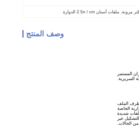
, 
ملفات أسنان 2.5n / cm الدوارة
وصف المنتج
ي الدوران المستمر
لة السريرية.
 ISO ، مما يشير إلى حجم طرف الملف
ارية الخاصة
 NiTi الخام ، مما يجعل الملفات شديدة
التشكيل عبر
ن الحالات.