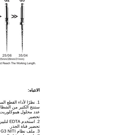
الانتباه:
1. نظرًا لأداء القطع الممتاز لملف نظام G3 NITI ،
ستنتج الكثير من الشظايا
عدد محلول هيبوكلوريت 
تحضير.
2. استخدم EDTA لتليين قناة الجذر بشكل جيد
تحضير قناة الجذر.
3. ملف نظام G3 NITI لديه قدرة جيدة على التكيف مع شكل الجذر